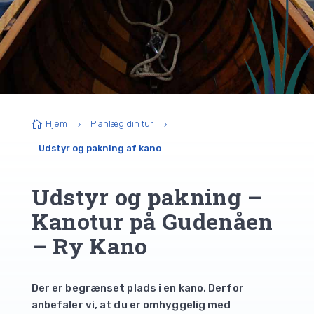
Hjem
Planlæg din tur

5
5
Udstyr og pakning af kano
Udstyr og pakning –
Kanotur på Gudenåen
– Ry Kano
Der er begrænset plads i en kano. Derfor
anbefaler vi, at du er omhyggelig med