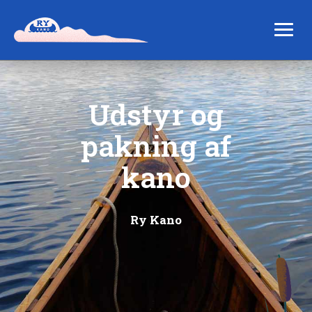
Udstyr og
pakning af
kano
Ry Kano