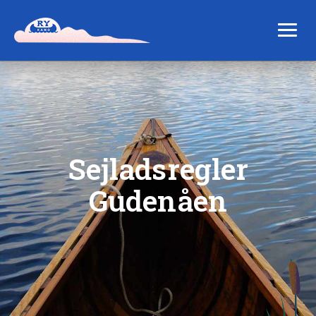
Sejladsregler
Gudenåen