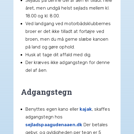
Sejlads på denne del af åen er tilladt hele
året, men undgå helst sejlads mellem kl.
18.00 og kl. 8.00.
Ved landgang ved motorbådsklubbernes
broer er det ikke tilladt at fortøjre ved
broen, men du må gerne slæbe kanoen
på land og gøre ophold.
Husk at tage dit affald med dig.
Der kræves ikke adgangstegn for denne
del af åen.
Adgangstegn
Benyttes egen kano eller
kajak
, skaffes
adgangstegn hos
sejladspaagudenaaen.dk
Der betales
gebyr, og gyldigheden per tegn er 5