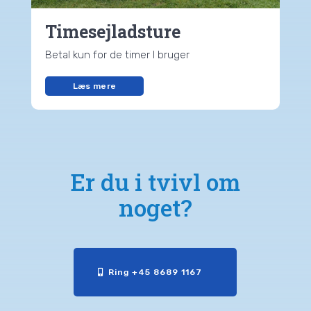
Timesejladsture
Betal kun for de timer I bruger
Læs mere
Er du i tvivl om
noget?
Ring +45 8689 1167