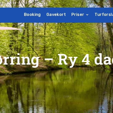
Booking
Gavekort
Priser
Turforsl
ørring – Ry
4 da