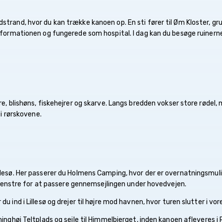
trand, hvor du kan trække kanoen op. En sti fører til Øm Kloster, gr
eformationen og fungerede som hospital. I dag kan du besøge ruiner
re, blishøns, fiskehejrer og skarve. Langs bredden vokser store røde
 i rørskovene.
lesø. Her passerer du Holmens Camping, hvor der er overnatningsmuli
l venstre for at passere gennemsejlingen under hovedvejen.
u ind i Lillesø og drejer til højre mod havnen, hvor turen slutter i v
inghøj Teltplads og sejle til Himmelbjerget, inden kanoen afleveres i 