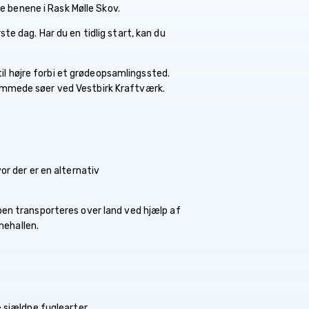
e benene i Rask Mølle Skov.
e dag. Har du en tidlig start, kan du
til højre forbi et grødeopsamlingssted.
æmmede søer ved Vestbirk Kraftværk.
r der er en alternativ
oen transporteres over land ved hjælp af
nehallen.
 sjældne fuglearter.