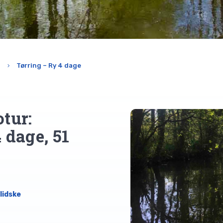
Tørring – Ry
4 dage
5
otur:
4 dage, 51
lidske