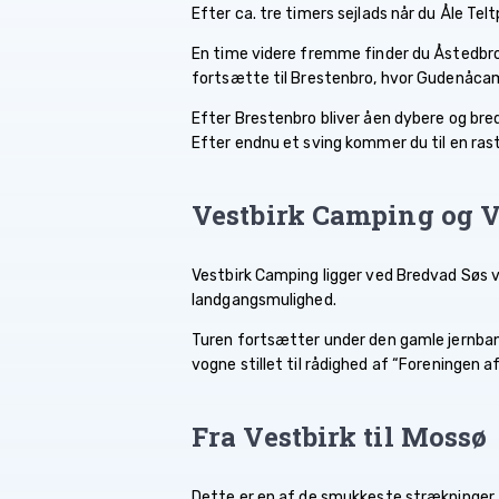
Efter ca. tre timers sejlads når du Åle Te
En time videre fremme finder du Åstedbro T
fortsætte til Brestenbro, hvor Gudenåcam
Efter Brestenbro bliver åen dybere og bred
Efter endnu et sving kommer du til en ra
Vestbirk Camping og V
Vestbirk Camping ligger ved Bredvad Søs v
landgangsmulighed.
Turen fortsætter under den gamle jernbane
vogne stillet til rådighed af “Foreningen 
Fra Vestbirk til Mossø
Dette er en af de smukkeste strækninger a