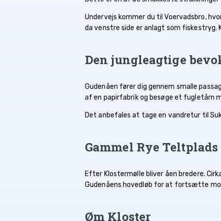
Undervejs kommer du til Voervadsbro, hvor der
da venstre side er anlagt som fiskestryg. K
Den jungleagtige bevo
Gudenåen fører dig gennem smalle passager
af en papirfabrik og besøge et fugletårn m
Det anbefales at tage en vandretur til Suk
Gammel Rye Teltplads 
Efter Klostermølle bliver åen bredere. Ci
Gudenåens hovedløb for at fortsætte mod 
Øm Kloster