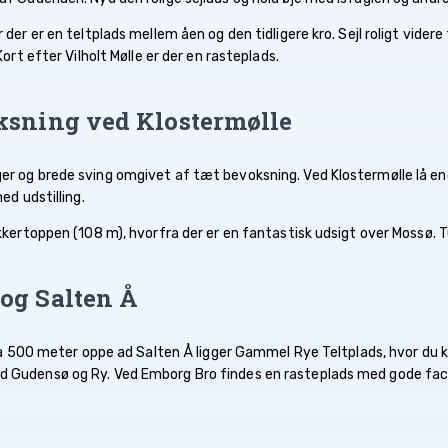
 er en teltplads mellem åen og den tidligere kro. Sejl roligt videre til 
ort efter Vilholt Mølle er der en rasteplads.
ksning ved Klostermølle
 og brede sving omgivet af tæt bevoksning. Ved Klostermølle lå eng
ed udstilling.
kertoppen (108 m), hvorfra der er en fantastisk udsigt over Mossø. T
og Salten Å
rka 500 meter oppe ad Salten Å ligger Gammel Rye Teltplads, hvor du 
Gudensø og Ry. Ved Emborg Bro findes en rasteplads med gode facil