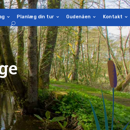
ag
Planlæg din tur
Gudenåen
Kontakt
ge