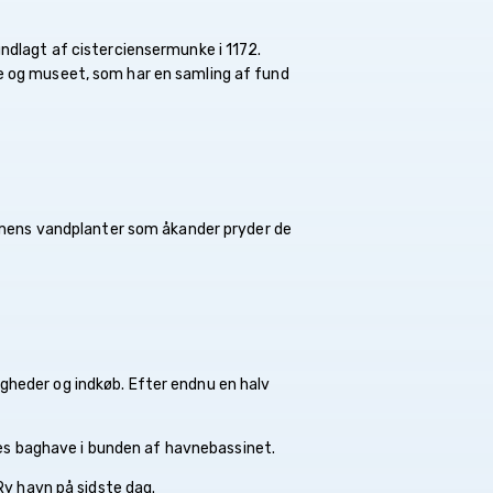
undlagt af cisterciensermunke i 1172.
ne og museet, som har en samling af fund
l, mens vandplanter som åkander pryder de
gheder og indkøb. Efter endnu en halv
ores baghave i bunden af havnebassinet.
Ry havn på sidste dag.