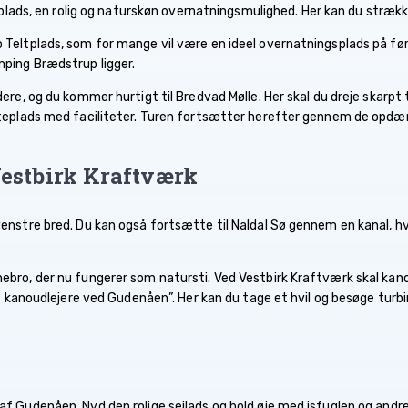
ltplads, en rolig og naturskøn overnatningsmulighed. Her kan du strækk
eltplads, som for mange vil være en ideel overnatningsplads på først
ping Brædstrup ligger.
ere, og du kommer hurtigt til Bredvad Mølle. Her skal du dreje skarpt 
steplads med faciliteter. Turen fortsætter herefter gennem de opd
estbirk Kraftværk
enstre bred. Du kan også fortsætte til Naldal Sø gennem en kanal, hvo
bro, der nu fungerer som natursti. Ved Vestbirk Kraftværk skal kan
af kanoudlejere ved Gudenåen”. Her kan du tage et hvil og besøge turbi
f Gudenåen. Nyd den rolige sejlads og hold øje med isfuglen og andre