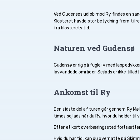
Ved Gudensøs udløb mod Ry findes en sands
Klosteret havde stor betydning frem til r
fra klosterets tid.
Naturen ved Gudensø
Gudensø er rig på fugleliv med lappedykke
lavvandede områder. Sejlads er ikke tilladt
Ankomst til Ry
Den sidste del af turen går gennem Ry Møl
times sejlads når du Ry, hvor du holder ti
Efter et kort overbæringssted fortsætter d
Hvis du har tid, kan du overnatte på Skimm