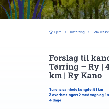
Hjem
Turforslag
Familieture

5
5
Forslag til kan
Tørring – Ry
| 
km | Ry Kano
Turens samlede længde: 51 km
3 overbæringer: 2 med vogn og 1 s
4 dage