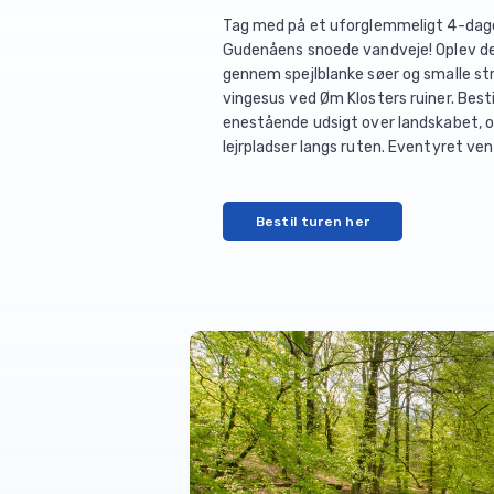
Tag med på et uforglemmeligt 4-dag
Gudenåens snoede vandveje! Oplev den
gennem spejlblanke søer og smalle st
vingesus ved Øm Klosters ruiner. Bes
enestående udsigt over landskabet, o
lejrpladser langs ruten. Eventyret ve
Bestil turen her