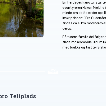
En flerdages kanotur starter
eventyreren Hakon Mielche i
minde om dette er der opsti
inskriptionen: “Fra Gudenåens
findes ca. 8 km mod nordves
derop.
På turens første del følge
flade moseområde Uldum Kær
med bække og tætte rørsko
bro Teltplads