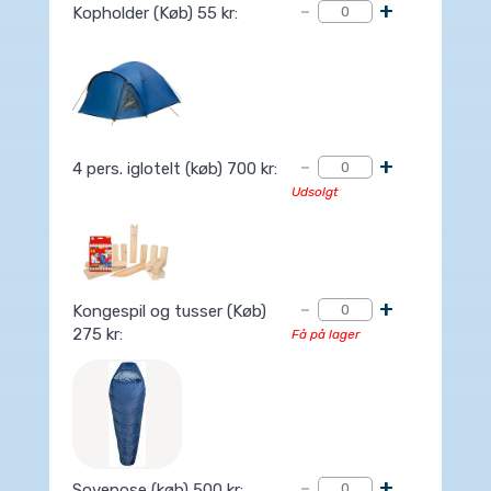
-
+
Kopholder (Køb) 55 kr:
-
+
4 pers. iglotelt (køb) 700 kr:
Udsolgt
-
+
Kongespil og tusser (Køb)
275 kr:
Få på lager
-
+
Sovepose (køb) 500 kr: