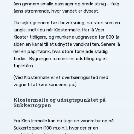
åen gennem smalle passager og brede stryg – følg
åens strømrende, hvor vandet er dybest.
Du sejler gennem tæt bevoksning, næsten som en
jungle, indtil du når Klostermølle. Her lå Voer
Kloster tidligere, og munkene udgravede for 800 år
siden en kanal til at udnytte vandkraften. Senere lå
her en papirfabrik, hvis store tørrelade stadig
findes. Bygningen rummer en udstilling og et
fugletårn.
(Ved Klostermølle er et overbæringssted med
vogne til at køre kanoerne på.)
Klostermølle og udsigtspunktet på
Sukkertoppen
Fra Klostermølle kan du tage en vandretur op på
Sukkertoppen (108 m.o.h.), hvor der er en