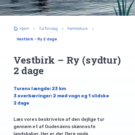
Hjem
Turforslag
Familieture

5
5
5
Vestbirk – Ry 2 dage
Vestbirk – Ry (sydtur)
2 dage
Turens længde: 23 km
3 overbæringer: 2 med vogn og 1 slidske
2 dage
Læs vores beskrivelse af den dejlige tur
gennem et af Gudenåens skønneste
landskaber. Her er der flere gode