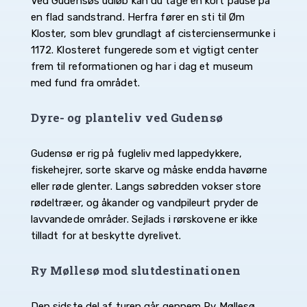
Ved Gudensøs udløb kan du tage en kort pause på
en flad sandstrand. Herfra fører en sti til Øm
Kloster, som blev grundlagt af cisterciensermunke i
1172. Klosteret fungerede som et vigtigt center
frem til reformationen og har i dag et museum
med fund fra området.
Dyre- og planteliv ved Gudensø
Gudensø er rig på fugleliv med lappedykkere,
fiskehejrer, sorte skarve og måske endda havørne
eller røde glenter. Langs søbredden vokser store
rødeltræer, og åkander og vandpileurt pryder de
lavvandede områder. Sejlads i rørskovene er ikke
tilladt for at beskytte dyrelivet.
Ry Møllesø mod slutdestinationen
Den sidste del af turen går gennem Ry Møllesø.